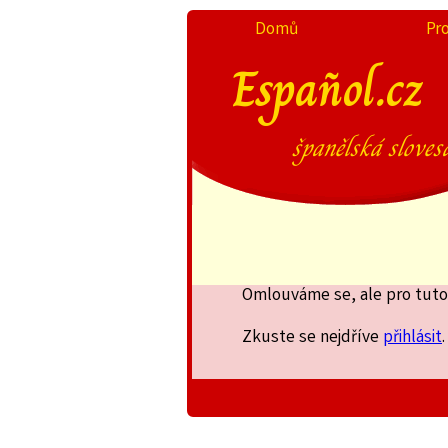
Domů
Pr
Español.cz
španělská sloves
Omlouváme se, ale pro tuto 
Zkuste se nejdříve
přihlásit
.