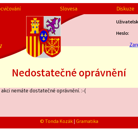
ocvičování
Slovesa
Diskuze
Uživatels
Heslo:
a
Zar
Nedostatečné oprávnění
akci nemáte dostatečné oprávnění. :-(
© Tonda Kozák
|
Gramatika