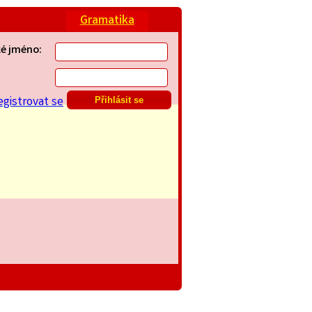
Gramatika
ké jméno:
egistrovat se