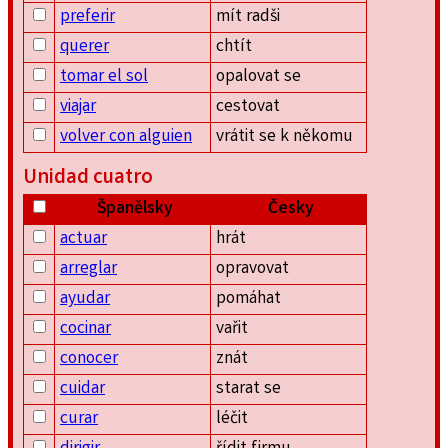
preferir
mít radši
querer
chtít
tomar el sol
opalovat se
viajar
cestovat
volver con alguien
vrátit se k někomu
Unidad cuatro
Španělsky
Česky
actuar
hrát
arreglar
opravovat
ayudar
pomáhat
cocinar
vařit
conocer
znát
cuidar
starat se
curar
léčit