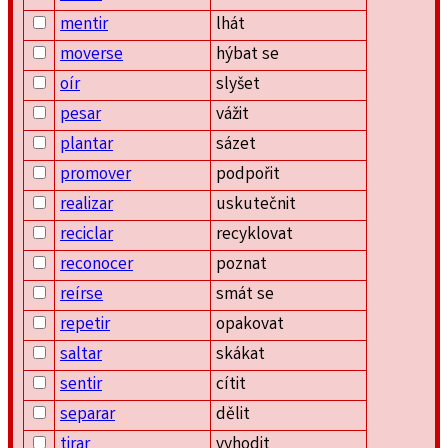
mentir
lhát
moverse
hýbat se
oír
slyšet
pesar
vážit
plantar
sázet
promover
podpořit
realizar
uskutečnit
reciclar
recyklovat
reconocer
poznat
reírse
smát se
repetir
opakovat
saltar
skákat
sentir
cítit
separar
dělit
tirar
vyhodit