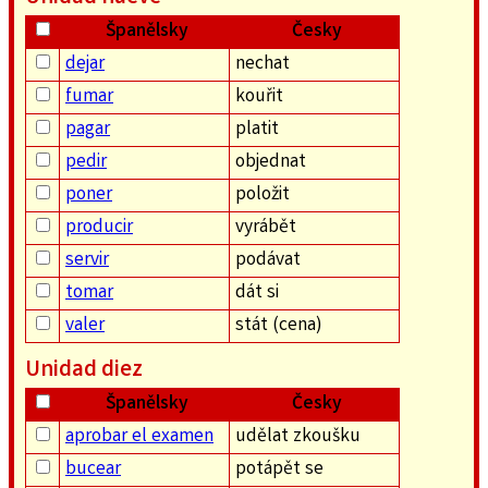
Španělsky
Česky
dejar
nechat
fumar
kouřit
pagar
platit
pedir
objednat
poner
položit
producir
vyrábět
servir
podávat
tomar
dát si
valer
stát (cena)
Unidad diez
Španělsky
Česky
aprobar el examen
udělat zkoušku
bucear
potápět se