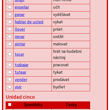
dirigir
řídit firmu
enseñar
učit
ganar
vydělávat
hablar de usted
vykat
llover
pršet
nevar
sněžit
pintar
malovat
hrát na hudební
tocar
nástroj
trabajar
pracovat
tutear
tykat
vender
prodávat
vivir
bydlet
Unidad cinco
Španělsky
Česky