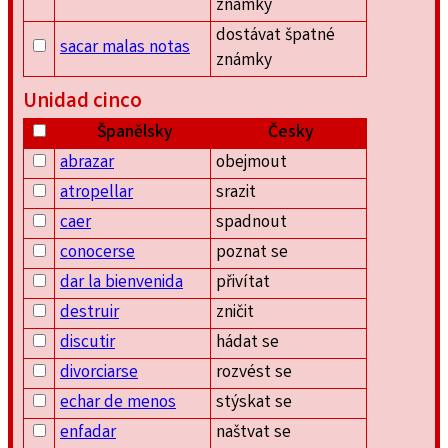
známky
dostávat špatné
sacar malas notas
známky
Unidad cinco
Španělsky
Česky
abrazar
obejmout
atropellar
srazit
caer
spadnout
conocerse
poznat se
dar la bienvenida
přivítat
destruir
zničit
discutir
hádat se
divorciarse
rozvést se
echar de menos
stýskat se
enfadar
naštvat se