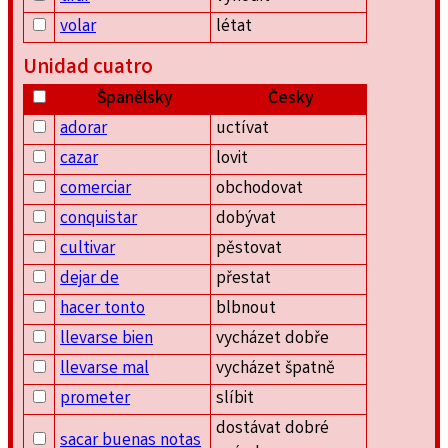
volar
létat
Unidad cuatro
Španělsky
Česky
adorar
uctívat
cazar
lovit
comerciar
obchodovat
conquistar
dobývat
cultivar
pěstovat
dejar de
přestat
hacer tonto
blbnout
llevarse bien
vycházet dobře
llevarse mal
vycházet špatně
prometer
slíbit
dostávat dobré
sacar buenas notas