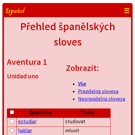
Español
☰
Přehled španělských
sloves
Aventura 1
Zobrazit:
Unidad uno
Vše
Pravidelná slovesa
Nepravidelná slovesa
Španělsky
Česky
estudiar
studovat
hablar
mluvit