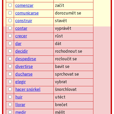
comenzar
začít
comunicarse
dorozumět se
construir
stavět
contar
vyprávět
crecer
růst
dar
dát
decidir
rozhodnout se
despedirse
rozloučit se
divertirse
bavit se
ducharse
sprchovat se
elegir
vybrat
hacer snórkel
šnorchlovat
huir
utéct
llorar
brečet
medir
měřit