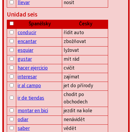
llevar
nosit
Unidad seis
Španělsky
Česky
conducir
řídit auto
encantar
zbožňovat
esquiar
lyžovat
gustar
mít rád
hacer ejercicio
cvičit
interesar
zajímat
ir al campo
jet do přírody
chodit po
ir de tiendas
obchodech
montar en bici
jezdit na kole
odiar
nenávidět
saber
vědět