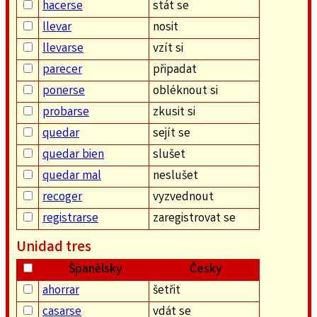
hacerse
stát se
llevar
nosit
llevarse
vzít si
parecer
připadat
ponerse
obléknout si
probarse
zkusit si
quedar
sejít se
quedar bien
slušet
quedar mal
neslušet
recoger
vyzvednout
registrarse
zaregistrovat se
Unidad tres
Španělsky
Česky
ahorrar
šetřit
casarse
vdát se