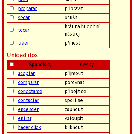
pisar
šlapat
preparar
připravit
secar
osušit
hrát na hudební
tocar
nástroj
traer
přinést
Unidad dos
Španělsky
Česky
aceptar
přijmout
comparar
porovnat
conectarse
připojit se
contactar
spojit se
encender
zapnout
entrar
vstoupit
hacer click
kliknout