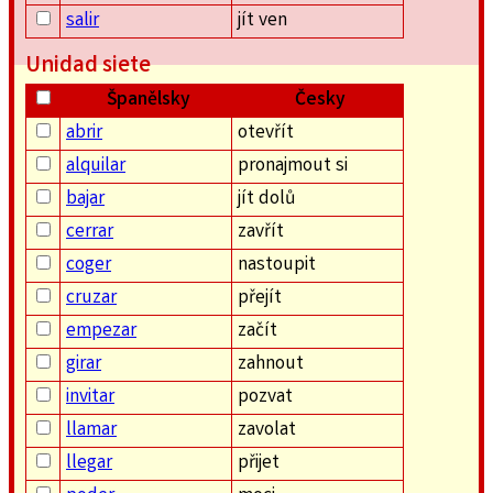
salir
jít ven
Unidad siete
Španělsky
Česky
abrir
otevřít
alquilar
pronajmout si
bajar
jít dolů
cerrar
zavřít
coger
nastoupit
cruzar
přejít
empezar
začít
girar
zahnout
invitar
pozvat
llamar
zavolat
llegar
přijet