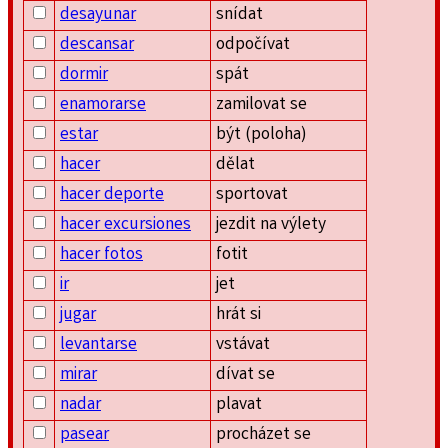
desayunar
snídat
descansar
odpočívat
dormir
spát
enamorarse
zamilovat se
estar
být (poloha)
hacer
dělat
hacer deporte
sportovat
hacer excursiones
jezdit na výlety
hacer fotos
fotit
ir
jet
jugar
hrát si
levantarse
vstávat
mirar
dívat se
nadar
plavat
pasear
procházet se