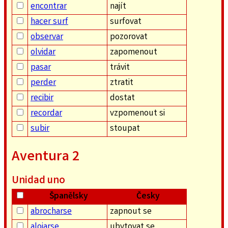
encontrar
najít
hacer surf
surfovat
observar
pozorovat
olvidar
zapomenout
pasar
trávit
perder
ztratit
recibir
dostat
recordar
vzpomenout si
subir
stoupat
Aventura 2
Unidad uno
Španělsky
Česky
abrocharse
zapnout se
alojarse
ubytovat se