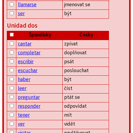
llamarse
jmenovat se
ser
být
Unidad dos
Španělsky
Česky
cantar
zpívat
completar
doplňovat
escribir
psát
escuchar
poslouchat
haber
být
leer
číst
preguntar
ptát se
responder
odpovídat
tener
mít
ver
vidět