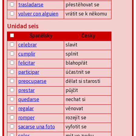
trasladarse
přestěhovat se
volver con alguien
vrátit se k někomu
Unidad seis
Španělsky
Česky
celebrar
slavit
cumplir
splnit
felicitar
blahopřát
participar
účastnit se
preocuparse
dělat si starosti
prestar
půjčit
quedarse
nechat si
regalar
věnovat
romper
rozejít se
sacarse una foto
vyfotit se