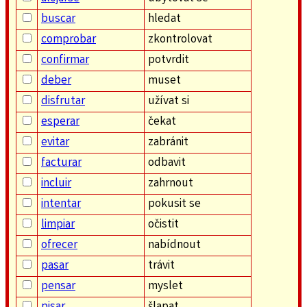
buscar
hledat
comprobar
zkontrolovat
confirmar
potvrdit
deber
muset
disfrutar
užívat si
esperar
čekat
evitar
zabránit
facturar
odbavit
incluir
zahrnout
intentar
pokusit se
limpiar
očistit
ofrecer
nabídnout
pasar
trávit
pensar
myslet