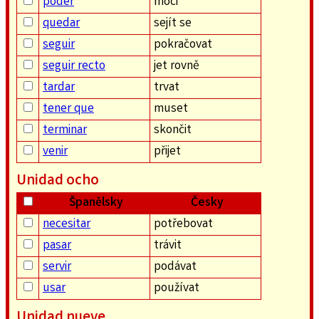
poder
moci
quedar
sejít se
seguir
pokračovat
seguir recto
jet rovně
tardar
trvat
tener que
muset
terminar
skončit
venir
přijet
Unidad ocho
Španělsky
Česky
necesitar
potřebovat
pasar
trávit
servir
podávat
usar
používat
Unidad nueve