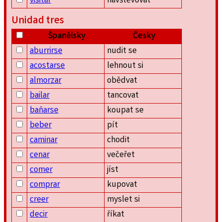
visitar
navštěvovat
Unidad tres
Španělsky
Česky
aburrirse
nudit se
acostarse
lehnout si
almorzar
obědvat
bailar
tancovat
bañarse
koupat se
beber
pít
caminar
chodit
cenar
večeřet
comer
jíst
comprar
kupovat
creer
myslet si
decir
říkat