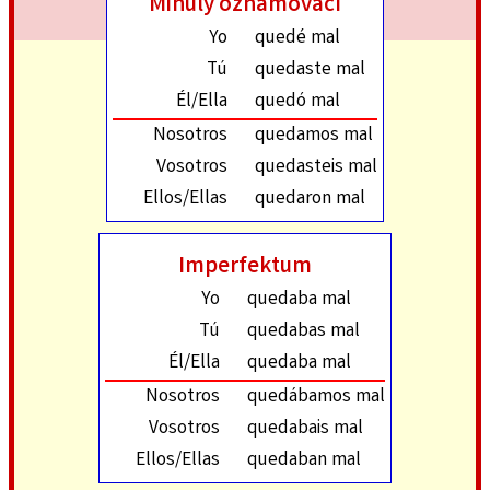
Minulý oznamovací
Yo
quedé mal
Tú
quedaste mal
Él/Ella
quedó mal
Nosotros
quedamos mal
Vosotros
quedasteis mal
Ellos/Ellas
quedaron mal
Imperfektum
Yo
quedaba mal
Tú
quedabas mal
Él/Ella
quedaba mal
Nosotros
quedábamos mal
Vosotros
quedabais mal
Ellos/Ellas
quedaban mal