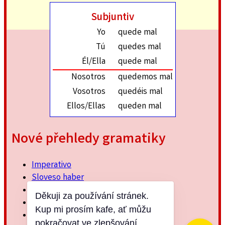
Subjuntiv
Yo
quede mal
Tú
quedes mal
Él/Ella
quede mal
Nosotros
quedemos mal
Vosotros
quedéis mal
Ellos/Ellas
queden mal
Nové přehledy gramatiky
Imperativo
Sloveso haber
Imperfektum
Děkuji za používání stránek.
Přítomný subjuntiv
Kup mi prosím kafe, ať můžu
Minulý jednoduchý
pokračovat ve zlepšování