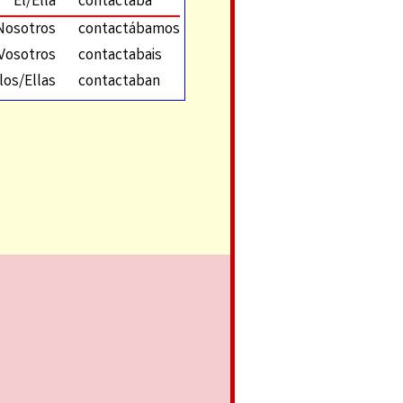
Él/Ella
contactaba
Nosotros
contactábamos
Vosotros
contactabais
los/Ellas
contactaban