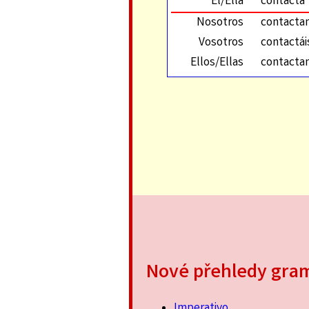
Él/Ella
contacta
Nosotros
contacta
Vosotros
contactái
Ellos/Ellas
contacta
Nové přehledy gra
Imperativo