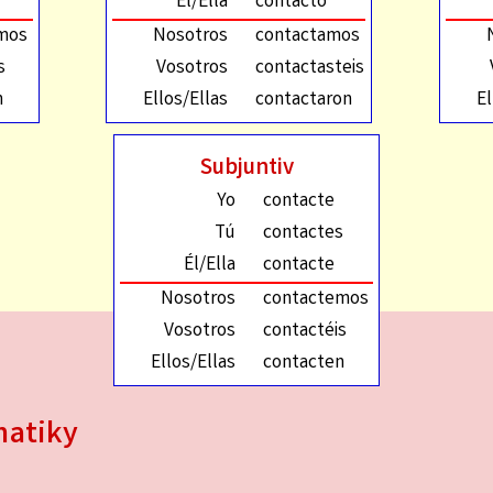
Él/Ella
contactó
mos
Nosotros
contactamos
s
Vosotros
contactasteis
n
Ellos/Ellas
contactaron
El
Subjuntiv
Yo
contacte
Tú
contactes
Él/Ella
contacte
Nosotros
contactemos
Vosotros
contactéis
Ellos/Ellas
contacten
matiky