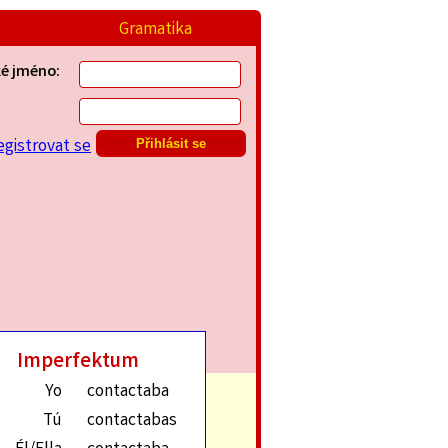
Gramatika
ké jméno:
egistrovat se
Imperfektum
Yo
contactaba
Tú
contactabas