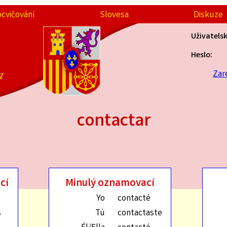
ocvičování
Slovesa
Diskuze
Uživatels
Heslo:
a
Zar
contactar
cí
Minulý oznamovací
Yo
contacté
s
Tú
contactaste