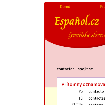
Domů
Pr
Español.cz
španělská sloves
contactar – spojit se
Přítomný oznamova
Yo
contacto
Tú
contacta