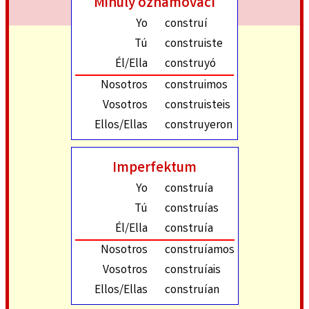
Minulý oznamovací
Yo
construí
Tú
construiste
Él/Ella
construyó
Nosotros
construimos
Vosotros
construisteis
Ellos/Ellas
construyeron
Imperfektum
Yo
construía
Tú
construías
Él/Ella
construía
Nosotros
construíamos
Vosotros
construíais
Ellos/Ellas
construían