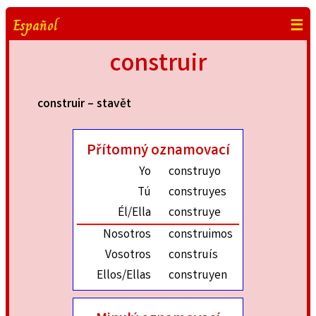
Español
☰
construir
construir – stavět
Přítomný oznamovací
Yo
construyo
Tú
construyes
Él/Ella
construye
Nosotros
construimos
Vosotros
construís
Ellos/Ellas
construyen