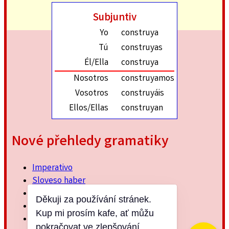
Subjuntiv
Yo
construya
Tú
construyas
Él/Ella
construya
Nosotros
construyamos
Vosotros
construyáis
Ellos/Ellas
construyan
Nové přehledy gramatiky
Imperativo
Sloveso haber
Imperfektum
Děkuji za používání stránek.
Přítomný subjuntiv
Kup mi prosím kafe, ať můžu
Minulý jednoduchý
pokračovat ve zlepšování