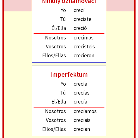
Minulý oznamovací
Yo
crecí
Tú
creciste
Él/Ella
creció
Nosotros
crecimos
Vosotros
crecisteis
Ellos/Ellas
crecieron
Imperfektum
Yo
crecía
Tú
crecías
Él/Ella
crecía
Nosotros
crecíamos
Vosotros
crecíais
Ellos/Ellas
crecían