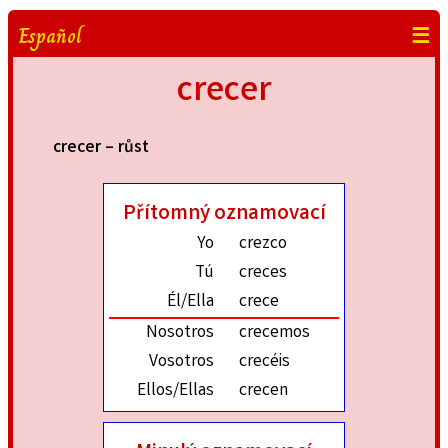
Español
☰
crecer
crecer – růst
Přítomný oznamovací
Yo
crezco
Tú
creces
Él/Ella
crece
Nosotros
crecemos
Vosotros
crecéis
Ellos/Ellas
crecen