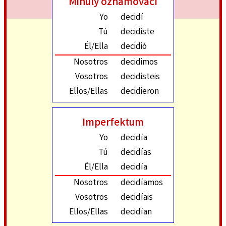
Minulý oznamovací
Yo
decidí
Tú
decidiste
Él/Ella
decidió
Nosotros
decidimos
Vosotros
decidisteis
Ellos/Ellas
decidieron
Imperfektum
Yo
decidía
Tú
decidías
Él/Ella
decidía
Nosotros
decidíamos
Vosotros
decidíais
Ellos/Ellas
decidían