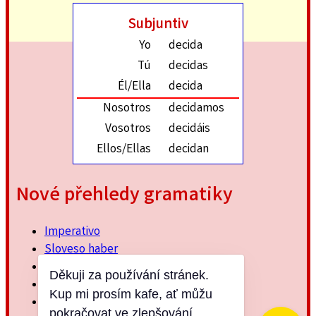
Subjuntiv
Yo
decida
Tú
decidas
Él/Ella
decida
Nosotros
decidamos
Vosotros
decidáis
Ellos/Ellas
decidan
Nové přehledy gramatiky
Imperativo
Sloveso haber
Imperfektum
Děkuji za používání stránek.
Přítomný subjuntiv
Kup mi prosím kafe, ať můžu
Minulý jednoduchý
pokračovat ve zlepšování