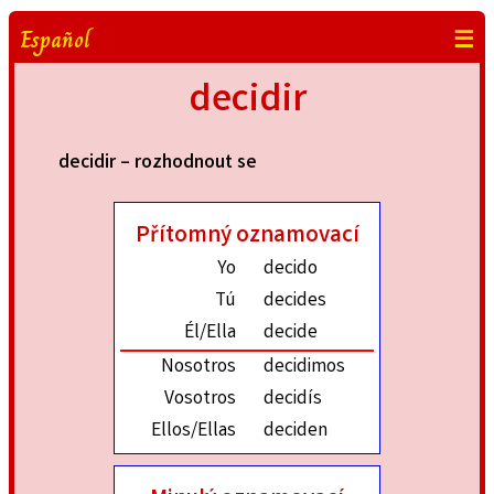
Español
☰
decidir
decidir – rozhodnout se
Přítomný oznamovací
Yo
decido
Tú
decides
Él/Ella
decide
Nosotros
decidimos
Vosotros
decidís
Ellos/Ellas
deciden