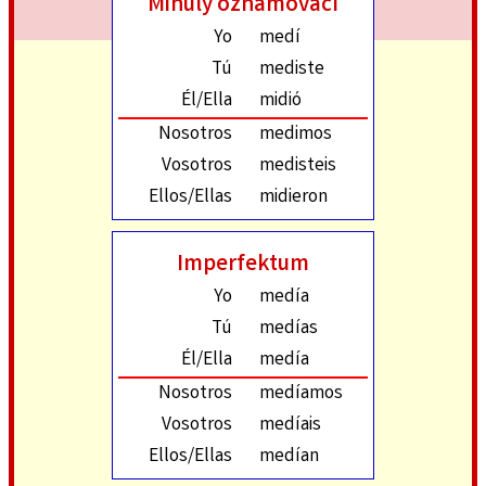
Minulý oznamovací
Yo
medí
Tú
mediste
Él/Ella
midió
Nosotros
medimos
Vosotros
medisteis
Ellos/Ellas
midieron
Imperfektum
Yo
medía
Tú
medías
Él/Ella
medía
Nosotros
medíamos
Vosotros
medíais
Ellos/Ellas
medían