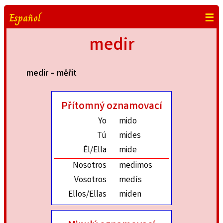
Español
☰
medir
medir – měřit
Přítomný oznamovací
Yo
mido
Tú
mides
Él/Ella
mide
Nosotros
medimos
Vosotros
medís
Ellos/Ellas
miden