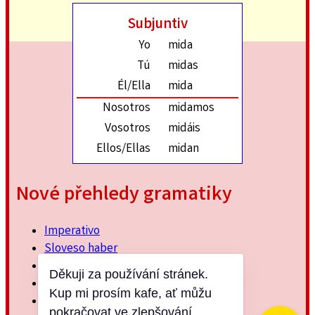
Subjuntiv
Yo
mida
Tú
midas
Él/Ella
mida
Nosotros
midamos
Vosotros
midáis
Ellos/Ellas
midan
Nové přehledy gramatiky
Imperativo
Sloveso haber
Imperfektum
Děkuji za používání stránek.
Přítomný subjuntiv
Kup mi prosím kafe, ať můžu
Minulý jednoduchý
pokračovat ve zlepšování