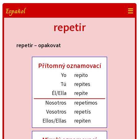
Español
☰
repetir
repetir – opakovat
Přítomný oznamovací
Yo
repito
Tú
repites
Él/Ella
repite
Nosotros
repetimos
Vosotros
repetís
Ellos/Ellas
repiten