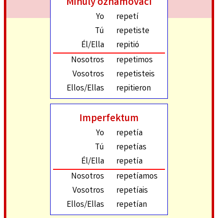
Minulý oznamovací
Yo
repetí
Tú
repetiste
Él/Ella
repitió
Nosotros
repetimos
Vosotros
repetisteis
Ellos/Ellas
repitieron
Imperfektum
Yo
repetía
Tú
repetías
Él/Ella
repetía
Nosotros
repetíamos
Vosotros
repetíais
Ellos/Ellas
repetían