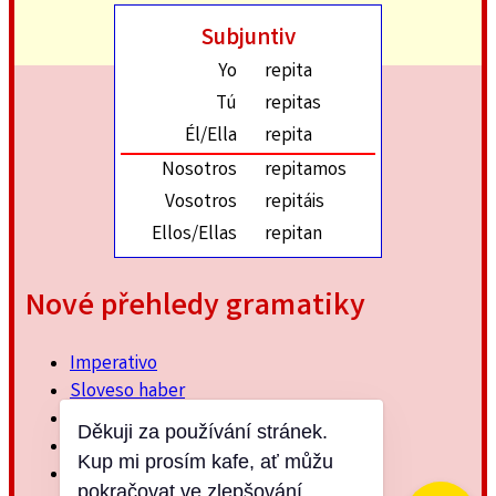
Subjuntiv
Yo
repita
Tú
repitas
Él/Ella
repita
Nosotros
repitamos
Vosotros
repitáis
Ellos/Ellas
repitan
Nové přehledy gramatiky
Imperativo
Sloveso haber
Imperfektum
Děkuji za používání stránek.
Přítomný subjuntiv
Kup mi prosím kafe, ať můžu
Minulý jednoduchý
pokračovat ve zlepšování