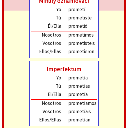
Minulý oznamovací
Yo
prometí
Tú
prometiste
Él/Ella
prometió
Nosotros
prometimos
Vosotros
prometisteis
Ellos/Ellas
prometieron
Imperfektum
Yo
prometía
Tú
prometías
Él/Ella
prometía
Nosotros
prometíamos
Vosotros
prometíais
Ellos/Ellas
prometían