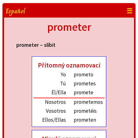
Español
☰
prometer
prometer – slíbit
Přítomný oznamovací
Yo
prometo
Tú
prometes
Él/Ella
promete
Nosotros
prometemos
Vosotros
prometéis
Ellos/Ellas
prometen