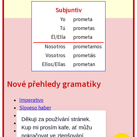
Subjuntiv
Yo
prometa
Tú
prometas
Él/Ella
prometa
Nosotros
prometamos
Vosotros
prometáis
Ellos/Ellas
prometan
Nové přehledy gramatiky
Imperativo
Sloveso haber
Imperfektum
Děkuji za používání stránek.
Přítomný subjuntiv
Kup mi prosím kafe, ať můžu
Minulý jednoduchý
pokračovat ve zlepšování