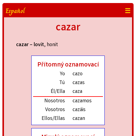
Español
☰
cazar
cazar – lovit
, honit
Přítomný oznamovací
Yo
cazo
Tú
cazas
Él/Ella
caza
Nosotros
cazamos
Vosotros
cazáis
Ellos/Ellas
cazan