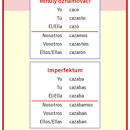
Minulý oznamovací
Yo
cacé
Tú
cazaste
Él/Ella
cazó
Nosotros
cazamos
Vosotros
cazasteis
Ellos/Ellas
cazaron
Imperfektum
Yo
cazaba
Tú
cazabas
Él/Ella
cazaba
Nosotros
cazábamos
Vosotros
cazabais
Ellos/Ellas
cazaban