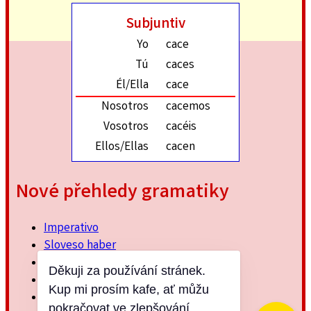
Subjuntiv
Yo
cace
Tú
caces
Él/Ella
cace
Nosotros
cacemos
Vosotros
cacéis
Ellos/Ellas
cacen
Nové přehledy gramatiky
Imperativo
Sloveso haber
Imperfektum
Děkuji za používání stránek.
Přítomný subjuntiv
Kup mi prosím kafe, ať můžu
Minulý jednoduchý
pokračovat ve zlepšování