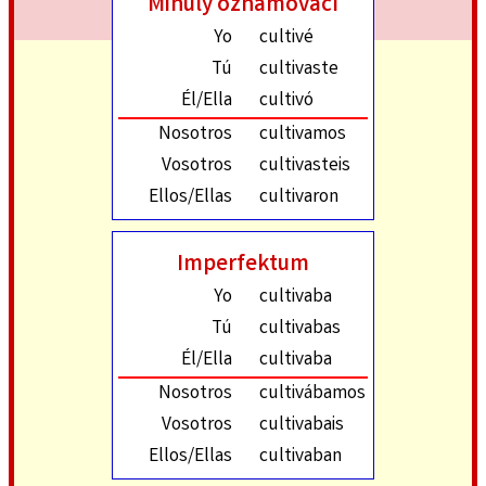
Minulý oznamovací
Yo
cultivé
Tú
cultivaste
Él/Ella
cultivó
Nosotros
cultivamos
Vosotros
cultivasteis
Ellos/Ellas
cultivaron
Imperfektum
Yo
cultivaba
Tú
cultivabas
Él/Ella
cultivaba
Nosotros
cultivábamos
Vosotros
cultivabais
Ellos/Ellas
cultivaban