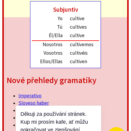
Subjuntiv
Yo
cultive
Tú
cultives
Él/Ella
cultive
Nosotros
cultivemos
Vosotros
cultivéis
Ellos/Ellas
cultiven
Nové přehledy gramatiky
Imperativo
Sloveso haber
Imperfektum
Děkuji za používání stránek.
Přítomný subjuntiv
Kup mi prosím kafe, ať můžu
Minulý jednoduchý
pokračovat ve zlepšování