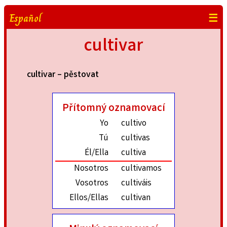
Español
☰
cultivar
cultivar – pěstovat
Přítomný oznamovací
Yo
cultivo
Tú
cultivas
Él/Ella
cultiva
Nosotros
cultivamos
Vosotros
cultiváis
Ellos/Ellas
cultivan