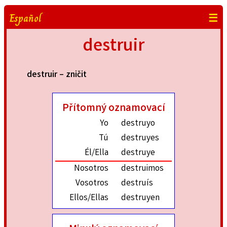
Español
☰
destruir
destruir – zničit
Přítomný oznamovací
Yo
destruyo
Tú
destruyes
Él/Ella
destruye
Nosotros
destruimos
Vosotros
destruís
Ellos/Ellas
destruyen