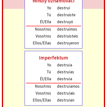
Minulý oznamovací
Yo
destruí
Tú
destruiste
Él/Ella
destruyó
Nosotros
destruimos
Vosotros
destruisteis
Ellos/Ellas
destruyeron
Imperfektum
Yo
destruía
Tú
destruías
Él/Ella
destruía
Nosotros
destruíamos
Vosotros
destruíais
Ellos/Ellas
destruían