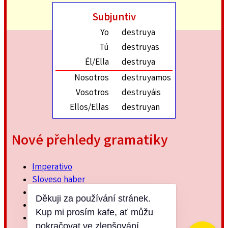
Subjuntiv
Yo
destruya
Tú
destruyas
Él/Ella
destruya
Nosotros
destruyamos
Vosotros
destruyáis
Ellos/Ellas
destruyan
Nové přehledy gramatiky
Imperativo
Sloveso haber
Imperfektum
Děkuji za používání stránek.
Přítomný subjuntiv
Kup mi prosím kafe, ať můžu
Minulý jednoduchý
pokračovat ve zlepšování