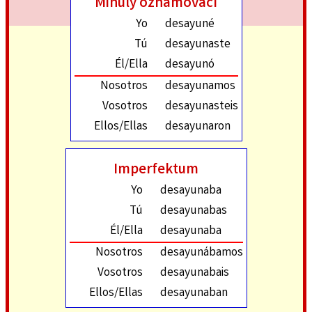
Minulý oznamovací
Yo
desayuné
Tú
desayunaste
Él/Ella
desayunó
Nosotros
desayunamos
Vosotros
desayunasteis
Ellos/Ellas
desayunaron
Imperfektum
Yo
desayunaba
Tú
desayunabas
Él/Ella
desayunaba
Nosotros
desayunábamos
Vosotros
desayunabais
Ellos/Ellas
desayunaban