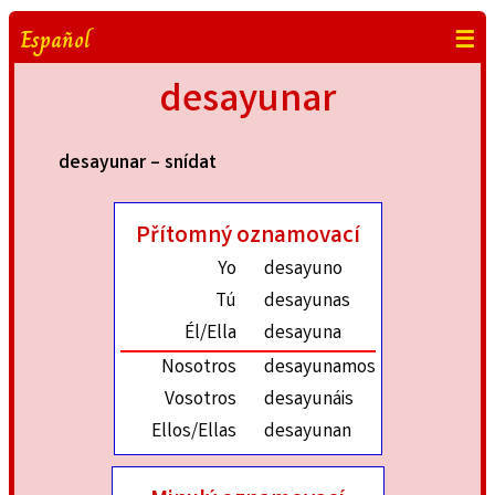
Español
☰
desayunar
desayunar – snídat
Přítomný oznamovací
Yo
desayuno
Tú
desayunas
Él/Ella
desayuna
Nosotros
desayunamos
Vosotros
desayunáis
Ellos/Ellas
desayunan