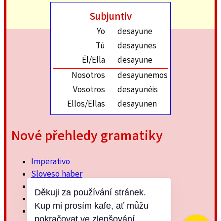
Subjuntiv
Yo
desayune
Tú
desayunes
Él/Ella
desayune
Nosotros
desayunemos
Vosotros
desayunéis
Ellos/Ellas
desayunen
Nové přehledy gramatiky
Imperativo
Sloveso haber
Imperfektum
Děkuji za používání stránek.
Přítomný subjuntiv
Kup mi prosím kafe, ať můžu
Minulý jednoduchý
pokračovat ve zlepšování