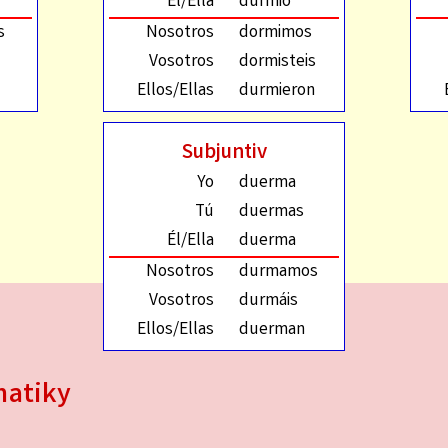
Él/Ella
durmió
s
Nosotros
dormimos
Vosotros
dormisteis
Ellos/Ellas
durmieron
Subjuntiv
Yo
duerma
Tú
duermas
Él/Ella
duerma
Nosotros
durmamos
Vosotros
durmáis
Ellos/Ellas
duerman
matiky