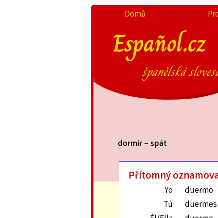
Domů
Pr
Español.cz
španělská sloves
dormir – spát
Přítomný oznamova
Yo
duermo
Tú
duermes