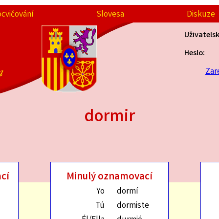
ocvičování
Slovesa
Diskuze
Uživatels
Heslo:
a
Zar
dormir
cí
Minulý oznamovací
Yo
dormí
Tú
dormiste