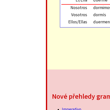
Él/Ella
duerme
Nosotros
dormimo
Vosotros
dormís
Ellos/Ellas
duermen
Nové přehledy gra
Imperativo