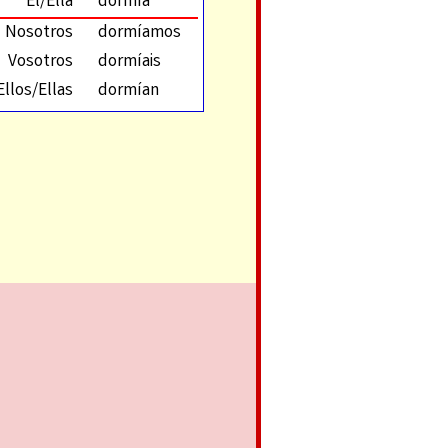
Él/Ella
dormía
Nosotros
dormíamos
Vosotros
dormíais
Ellos/Ellas
dormían