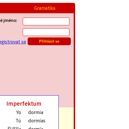
Gramatika
ké jméno:
egistrovat se
Imperfektum
Yo
dormía
Tú
dormías