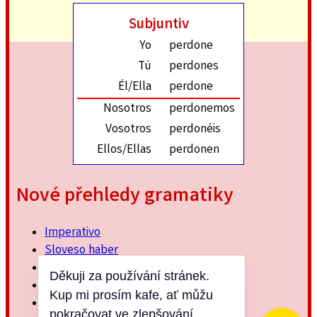
Subjuntiv
Yo
perdone
Tú
perdones
Él/Ella
perdone
Nosotros
perdonemos
Vosotros
perdonéis
Ellos/Ellas
perdonen
Nové přehledy gramatiky
Imperativo
Sloveso haber
Imperfektum
Děkuji za používání stránek.
Přítomný subjuntiv
Kup mi prosím kafe, ať můžu
Minulý jednoduchý
pokračovat ve zlepšování