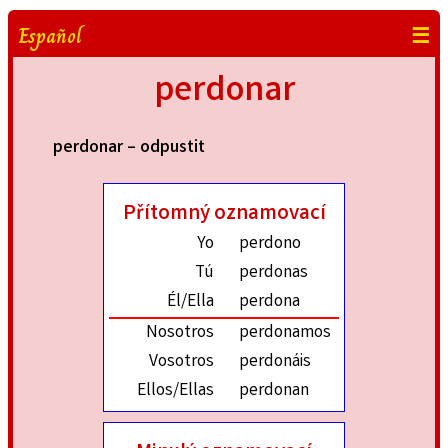
Español
☰
perdonar
perdonar – odpustit
Přítomný oznamovací
Yo
perdono
Tú
perdonas
Él/Ella
perdona
Nosotros
perdonamos
Vosotros
perdonáis
Ellos/Ellas
perdonan