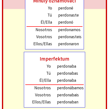
Minulý oznamovací
Yo
perdoné
Tú
perdonaste
Él/Ella
perdonó
Nosotros
perdonamos
Vosotros
perdonasteis
Ellos/Ellas
perdonaron
Imperfektum
Yo
perdonaba
Tú
perdonabas
Él/Ella
perdonaba
Nosotros
perdonábamos
Vosotros
perdonabais
Ellos/Ellas
perdonaban