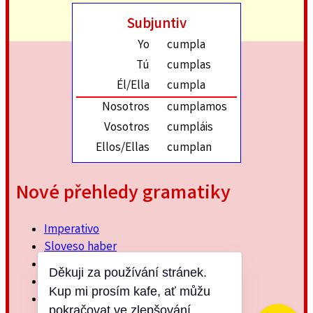
Subjuntiv
Yo
cumpla
Tú
cumplas
Él/Ella
cumpla
Nosotros
cumplamos
Vosotros
cumpláis
Ellos/Ellas
cumplan
Nové přehledy gramatiky
Imperativo
Sloveso haber
Imperfektum
Děkuji za používání stránek.
Přítomný subjuntiv
Kup mi prosím kafe, ať můžu
Minulý jednoduchý
pokračovat ve zlepšování