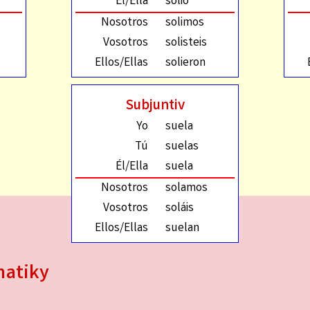
Él/Ella
solió
Nosotros
solimos
Vosotros
solisteis
Ellos/Ellas
solieron
Subjuntiv
Yo
suela
Tú
suelas
Él/Ella
suela
Nosotros
solamos
Vosotros
soláis
Ellos/Ellas
suelan
matiky