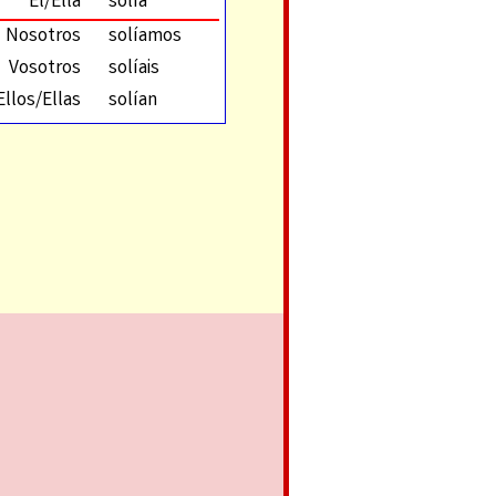
Él/Ella
solía
Nosotros
solíamos
Vosotros
solíais
Ellos/Ellas
solían