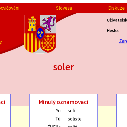
ocvičování
Slovesa
Diskuze
Uživatels
Heslo:
a
Zar
soler
cí
Minulý oznamovací
Yo
solí
Tú
soliste