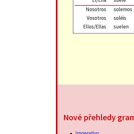
Él/Ella
suele
Nosotros
solemos
Vosotros
soléis
Ellos/Ellas
suelen
Nové přehledy gra
Imperativo