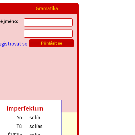
Gramatika
ké jméno:
egistrovat se
Imperfektum
Yo
solía
Tú
solías