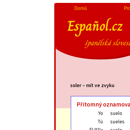
Domů
Pr
Español.cz
španělská sloves
soler – mít ve zvyku
Přítomný oznamova
Yo
suelo
Tú
sueles