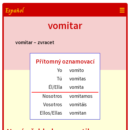
Español
☰
vomitar
vomitar – zvracet
Přítomný oznamovací
Yo
vomito
Tú
vomitas
Él/Ella
vomita
Nosotros
vomitamos
Vosotros
vomitáis
Ellos/Ellas
vomitan