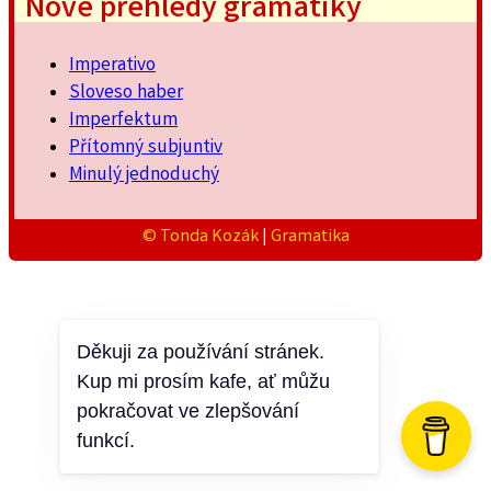
Nové přehledy gramatiky
Imperativo
Sloveso haber
Imperfektum
Přítomný subjuntiv
Minulý jednoduchý
© Tonda Kozák
|
Gramatika
Děkuji za používání stránek.
Kup mi prosím kafe, ať můžu
pokračovat ve zlepšování
funkcí.