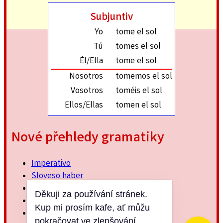
Subjuntiv
Yo
tome el sol
Tú
tomes el sol
Él/Ella
tome el sol
Nosotros
tomemos el sol
Vosotros
toméis el sol
Ellos/Ellas
tomen el sol
Nové přehledy gramatiky
Imperativo
Sloveso haber
Imperfektum
Děkuji za používání stránek.
Přítomný subjuntiv
Kup mi prosím kafe, ať můžu
Minulý jednoduchý
pokračovat ve zlepšování