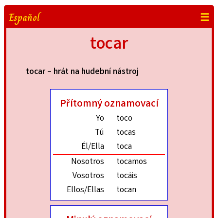
Español
☰
tocar
tocar – hrát na hudební nástroj
Přítomný oznamovací
Yo
toco
Tú
tocas
Él/Ella
toca
Nosotros
tocamos
Vosotros
tocáis
Ellos/Ellas
tocan