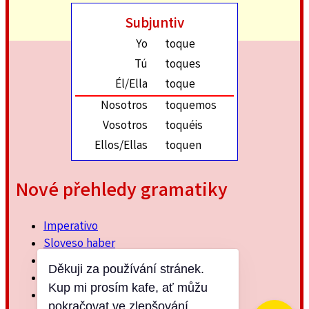
Subjuntiv
Yo
toque
Tú
toques
Él/Ella
toque
Nosotros
toquemos
Vosotros
toquéis
Ellos/Ellas
toquen
Nové přehledy gramatiky
Imperativo
Sloveso haber
Imperfektum
Děkuji za používání stránek.
Přítomný subjuntiv
Kup mi prosím kafe, ať můžu
Minulý jednoduchý
pokračovat ve zlepšování