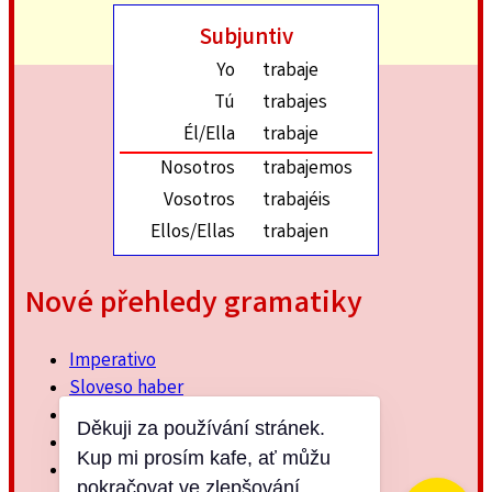
Subjuntiv
Yo
trabaje
Tú
trabajes
Él/Ella
trabaje
Nosotros
trabajemos
Vosotros
trabajéis
Ellos/Ellas
trabajen
Nové přehledy gramatiky
Imperativo
Sloveso haber
Imperfektum
Děkuji za používání stránek.
Přítomný subjuntiv
Kup mi prosím kafe, ať můžu
Minulý jednoduchý
pokračovat ve zlepšování