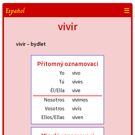
Español
☰
vivir
vivir – bydlet
Přítomný oznamovací
Yo
vivo
Tú
vives
Él/Ella
vive
Nosotros
vivimos
Vosotros
vivís
Ellos/Ellas
viven