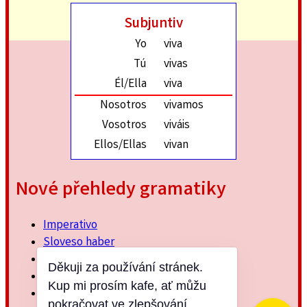
Subjuntiv
Yo
viva
Tú
vivas
Él/Ella
viva
Nosotros
vivamos
Vosotros
viváis
Ellos/Ellas
vivan
Nové přehledy gramatiky
Imperativo
Sloveso haber
Imperfektum
Děkuji za používání stránek.
Přítomný subjuntiv
Kup mi prosím kafe, ať můžu
Minulý jednoduchý
pokračovat ve zlepšování