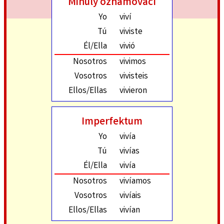
Minulý oznamovací
Yo
viví
Tú
viviste
Él/Ella
vivió
Nosotros
vivimos
Vosotros
vivisteis
Ellos/Ellas
vivieron
Imperfektum
Yo
vivía
Tú
vivías
Él/Ella
vivía
Nosotros
vivíamos
Vosotros
vivíais
Ellos/Ellas
vivían