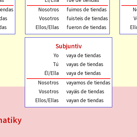
as
Él/Ella
fue de tiendas
iendas
Nosotros
fuimos de tiendas
N
ndas
Vosotros
fuisteis de tiendas
V
das
Ellos/Ellas
fueron de tiendas
Ell
Subjuntiv
Yo
vaya de tiendas
Tú
vayas de tiendas
Él/Ella
vaya de tiendas
Nosotros
vayamos de tiendas
Vosotros
vayáis de tiendas
Ellos/Ellas
vayan de tiendas
matiky