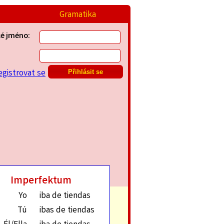
Gramatika
ké jméno:
egistrovat se
Imperfektum
Yo
iba de tiendas
Tú
ibas de tiendas