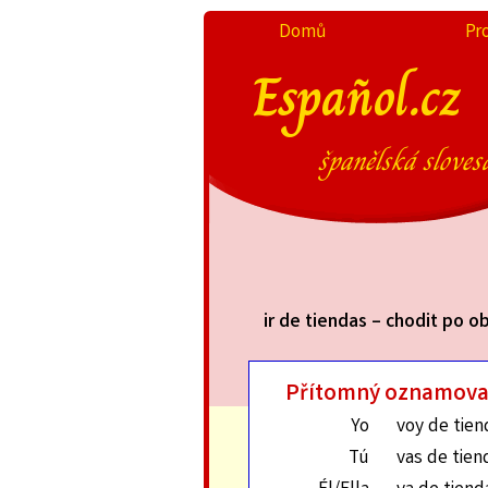
Domů
Pr
Español.cz
španělská sloves
ir de tiendas – chodit po 
Přítomný oznamova
Yo
voy de tien
Tú
vas de tien