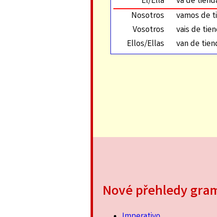
Él/Ella
va de tiend
Nosotros
vamos de t
Vosotros
vais de tie
Ellos/Ellas
van de tien
Nové přehledy gra
Imperativo