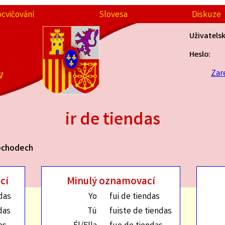
ocvičování
Slovesa
Diskuze
Uživatels
Heslo:
a
Zar
ir de tiendas
obchodech
cí
Minulý oznamovací
das
Yo
fui de tiendas
das
Tú
fuiste de tiendas