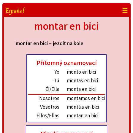
Español
☰
montar en bici
montar en bici – jezdit na kole
Přítomný oznamovací
Yo
monto en bici
Tú
montas en bici
Él/Ella
monta en bici
Nosotros
montamos en bici
Vosotros
montáis en bici
Ellos/Ellas
montan en bici