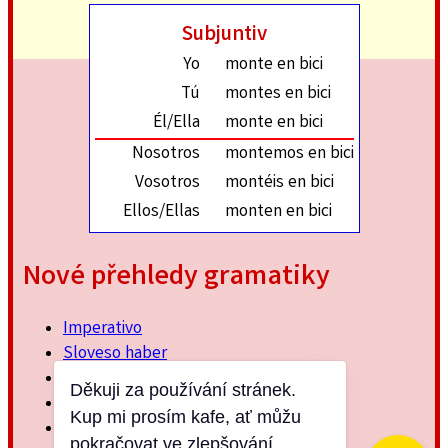
Subjuntiv
Yo
monte en bici
Tú
montes en bici
Él/Ella
monte en bici
Nosotros
montemos en bici
Vosotros
montéis en bici
Ellos/Ellas
monten en bici
Nové přehledy gramatiky
Imperativo
Sloveso haber
Imperfektum
Děkuji za používání stránek.
Přítomný subjuntiv
Kup mi prosím kafe, ať můžu
Minulý jednoduchý
pokračovat ve zlepšování