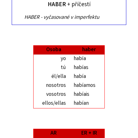
HABER
+ příčestí
HABER - vyčasované v imperfektu
Osoba
haber
yo
había
tú
habías
él/ella
había
nosotros
habíamos
vosotros
habíais
ellos/ellas
habían
AR
ER + IR