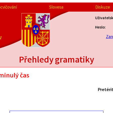
ocvičování
Slovesa
Diskuze
Uživatels
Heslo:
a
Zar
Přehledy gramatiky
minulý čas
Pretéri