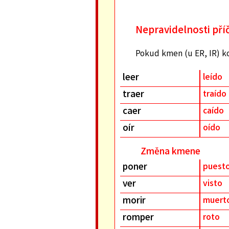
Nepravidelnosti pří
Pokud kmen (u ER, IR) k
leer
leído
traer
traído
caer
caído
oír
oído
Změna kmene
poner
puest
ver
visto
morir
muert
romper
roto