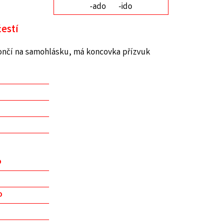
-ado
-ido
čestí
ončí na samohlásku, má koncovka přízvuk
o
o