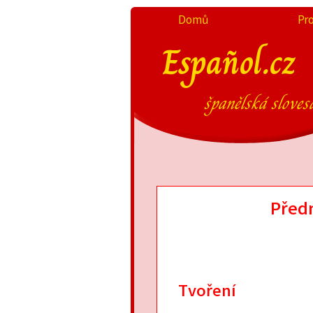
Domů
Pr
Español.cz
španělská sloves
Před
Tvoření