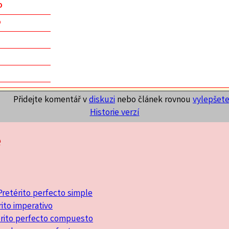
o
o
Přidejte komentář v
diskuzi
nebo článek rovnou
vylepšet
Historie verzí
ě
Pretérito perfecto simple
ito imperativo
érito perfecto compuesto