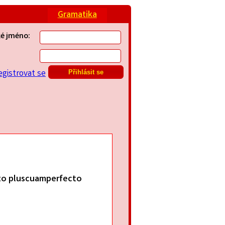
Gramatika
ké jméno:
egistrovat se
to pluscuamperfecto