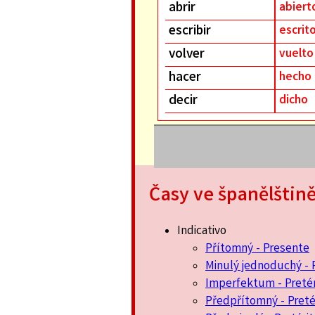
abrir
abiert
escribir
escrit
volver
vuelto
hacer
hecho
decir
dicho
Časy ve španělštin
Indicativo
Přítomný - Presente
Minulý jednoduchý - 
Imperfektum - Pretér
Předpřítomný - Pret