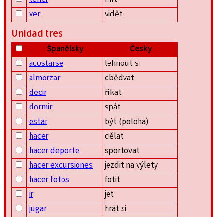
tener
mít
ver
vidět
Unidad tres
Španělsky
Česky
acostarse
lehnout si
almorzar
obědvat
decir
říkat
dormir
spát
estar
být (poloha)
hacer
dělat
hacer deporte
sportovat
hacer excursiones
jezdit na výlety
hacer fotos
fotit
ir
jet
jugar
hrát si