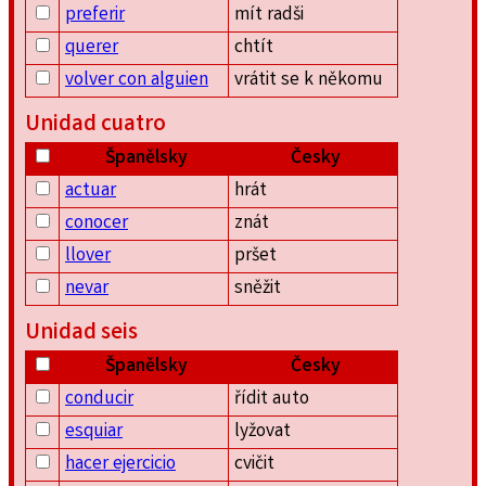
preferir
mít radši
querer
chtít
volver con alguien
vrátit se k někomu
Unidad cuatro
Španělsky
Česky
actuar
hrát
conocer
znát
llover
pršet
nevar
sněžit
Unidad seis
Španělsky
Česky
conducir
řídit auto
esquiar
lyžovat
hacer ejercicio
cvičit