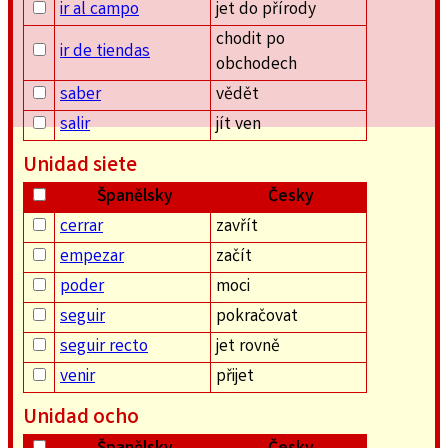
ir al campo
jet do přírody
chodit po
ir de tiendas
obchodech
saber
vědět
salir
jít ven
Unidad siete
Španělsky
Česky
cerrar
zavřít
empezar
začít
poder
moci
seguir
pokračovat
seguir recto
jet rovně
venir
přijet
Unidad ocho