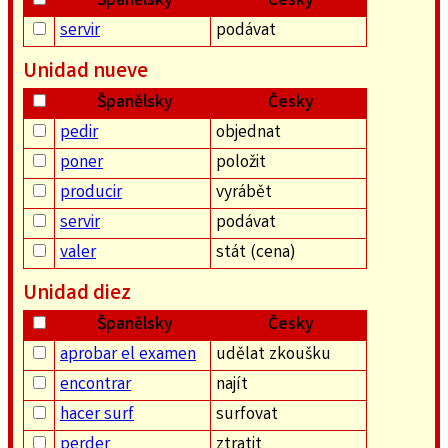
Španělsky
Česky
servir
podávat
Unidad nueve
Španělsky
Česky
pedir
objednat
poner
položit
producir
vyrábět
servir
podávat
valer
stát (cena)
Unidad diez
Španělsky
Česky
aprobar el examen
udělat zkoušku
encontrar
najít
hacer surf
surfovat
perder
ztratit