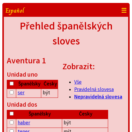
Español
☰
Přehled španělských
sloves
Aventura 1
Zobrazit:
Unidad uno
Vše
Španělsky
Česky
Pravidelná slovesa
ser
být
Nepravidelná slovesa
Unidad dos
Španělsky
Česky
haber
být