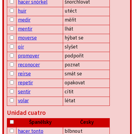
hacer snórkel
šnorchlovat
huir
utéct
medir
měřit
mentir
lhát
moverse
hýbat se
oír
slyšet
promover
podpořit
reconocer
poznat
reírse
smát se
repetir
opakovat
sentir
cítit
volar
létat
Unidad cuatro
Španělsky
Česky
hacer tonto
blbnout