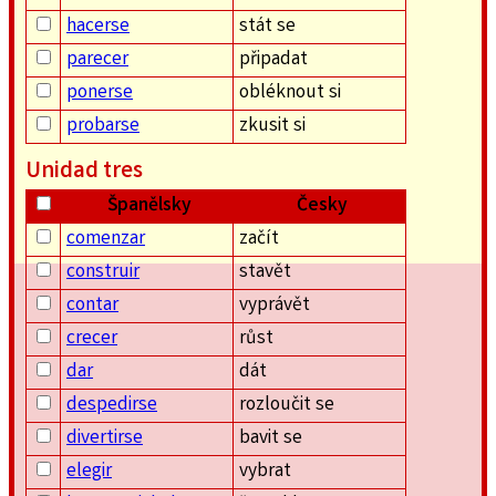
hacerse
stát se
parecer
připadat
ponerse
obléknout si
probarse
zkusit si
Unidad tres
Španělsky
Česky
comenzar
začít
construir
stavět
contar
vyprávět
crecer
růst
dar
dát
despedirse
rozloučit se
divertirse
bavit se
elegir
vybrat