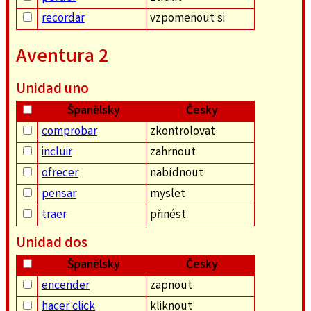
recordar
vzpomenout si
Aventura 2
Unidad uno
Španělsky
Česky
comprobar
zkontrolovat
incluir
zahrnout
ofrecer
nabídnout
pensar
myslet
traer
přinést
Unidad dos
Španělsky
Česky
encender
zapnout
hacer click
kliknout