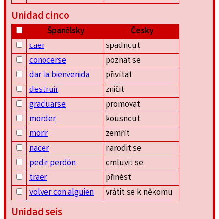
Unidad cinco
Španělsky
Česky
caer
spadnout
conocerse
poznat se
dar la bienvenida
přivítat
destruir
zničit
graduarse
promovat
morder
kousnout
morir
zemřít
nacer
narodit se
pedir perdón
omluvit se
traer
přinést
volver con alguien
vrátit se k někomu
Unidad seis